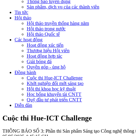
Thông báo tuyển dụng
Sản phẩm, dịch vụ của các thành viên
Tin tức
Hội thảo
Hội thảo truyền thống hàng năm
Hội thảo trong nước
Hội thảo Quốc tế
Các hoạt động
Hoạt động xúc tiến
Thương hiệu Hội viên
Hoạt động hợp tác
Giải bóng đá
Quyên góp - ủng hộ
Đồng hành
Cuộc thi Hue-ICT Challenge
Khởi nghiệp đổi mới sáng tạo
Hội thi khoa học kỹ thuật
Học bổng khuyến tài CNTT
Quỹ đầu tư phát triển CNTT
Diễn đàn
Cuộc thi Hue-ICT Challenge
THÔNG BÁO SỐ 3: Phần thi Sản phẩm Sáng tạo Công nghệ thông tin