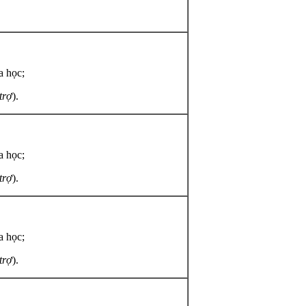
a học;
 trợ
).
a học;
 trợ
).
a học;
 trợ
).