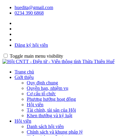
huedita@gmail.com
0234 390 6868
Đăng ký hội viên
Toggle main menu visibility
Trang chủ
Giới thiệu
Quy định chung
Quyền hạn, nhiệm vụ
Cơ cấu tổ chức
Phương hướng hoạt động
Hội viên
Tài chính, tài sản của Hội
Khen thưởng và kỷ luật
Hội viên
Danh sách hội viên
Chính sách và khung pháp lý