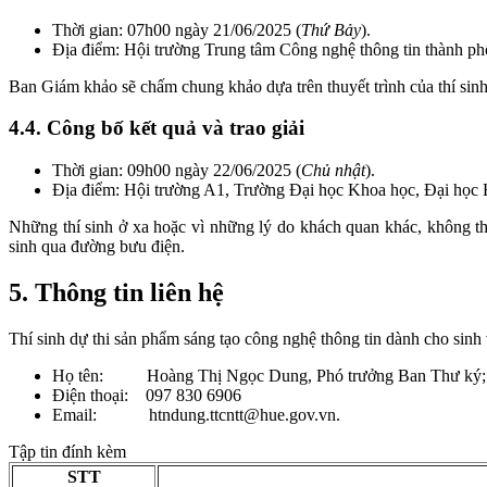
Thời gian: 07h00 ngày 21/06/2025 (
Thứ Bảy
).
Địa điểm: Hội trường Trung tâm Công nghệ thông tin thành ph
Ban Giám khảo sẽ chấm chung khảo dựa trên thuyết trình của thí sin
4.4. Công bố kết quả và trao giải
Thời gian: 09h00 ngày 22/06/2025 (
Chủ nhật
).
Địa điểm: Hội trường A1, Trường Đại học Khoa học, Đại học 
Những thí sinh ở xa hoặc vì những lý do khách quan khác, không thể 
sinh qua đường bưu điện.
5. Thông tin liên hệ
Thí sinh dự thi sản phẩm sáng tạo công nghệ thông tin dành cho sinh v
Họ tên: Hoàng Thị Ngọc Dung, Phó trưởng Ban Thư ký;
Điện thoại: 097 830 6906
Email: htndung.ttcntt@hue.gov.vn.
Tập tin đính kèm
STT