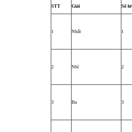
STT
Giải
Số l
1
Nhất
1
2
Nhì
2
3
Ba
3