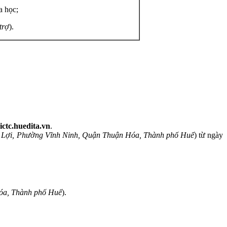
a học;
 trợ
).
-ictc.huedita.vn
.
 Lợi, Phường Vĩnh Ninh, Quận Thuận Hóa, Thành phố Huế
) từ ngày
Hóa, Thành phố Huế
).