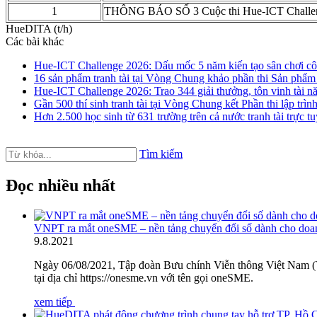
1
THÔNG BÁO SỐ 3 Cuộc thi Hue-ICT Challe
HueDITA (t/h)
Các bài khác
Hue-ICT Challenge 2026: Dấu mốc 5 năm kiến tạo sân chơi công
16 sản phẩm tranh tài tại Vòng Chung khảo phần thi Sản phẩm
Hue-ICT Challenge 2026: Trao 344 giải thưởng, tôn vinh tài năn
Gần 500 thí sinh tranh tài tại Vòng Chung kết Phần thi lập tr
Hơn 2.500 học sinh từ 631 trường trên cả nước tranh tài trực t
Tìm kiếm
Đọc nhiều nhất
VNPT ra mắt oneSME – nền tảng chuyển đổi số dành cho do
9
.
8.2021
Ngày 06/08/2021, Tập đoàn Bưu chính Viễn thông Việt Nam (V
tại địa chỉ https://onesme.vn với tên gọi oneSME.
xem tiếp