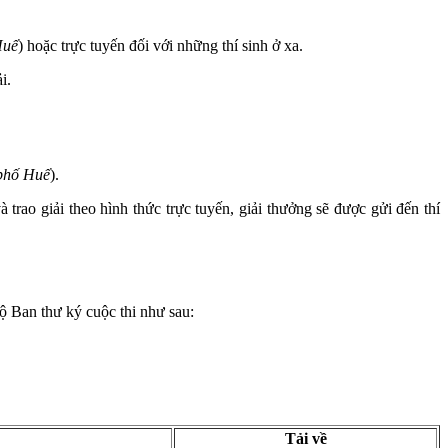
Huế
) hoặc trực tuyến đối với những thí sinh ở xa.
i.
phố Huế
).
trao giải theo hình thức trực tuyến, giải thưởng sẽ được gửi đến thí
bộ Ban thư ký cuộc thi như sau:
Tải về