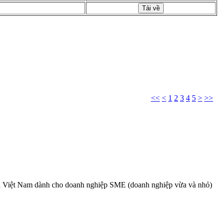
Tải về
<<
<
1
2
3
4
5
>
>>
ại Việt Nam dành cho doanh nghiệp SME (doanh nghiệp vừa và nhỏ)