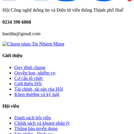
Hội Công nghệ thông tin và Điện tử viễn thông Thành phố Huế
0234
390 6868
huedita@gmail.com
Giới thiệu
Quy định chung
Quyền hạn, nhiệm vụ
Cơ cấu tổ chức
Giới thiệu Hội
Tài chính, tài sản của Hội
Khen thưởng và kỷ luật
Hội viên
Danh sách hội viên
Chính sách và khung pháp lý
Thông báo tuyển dụng
Sản phẩm - Dịch vụ