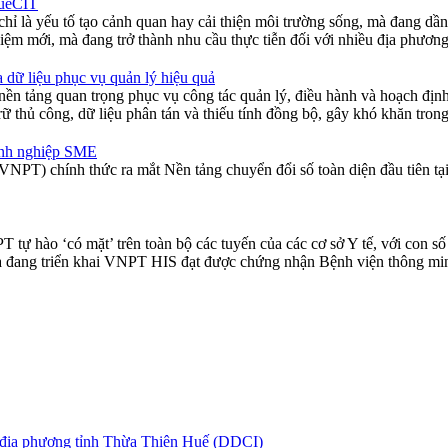
HueCIT
 chỉ là yếu tố tạo cảnh quan hay cải thiện môi trường sống, mà đang dầ
iệm mới, mà đang trở thành nhu cầu thực tiễn đối với nhiều địa phươn
 dữ liệu phục vụ quản lý hiệu quả
h nền tảng quan trọng phục vụ công tác quản lý, điều hành và hoạch địn
ữ thủ công, dữ liệu phân tán và thiếu tính đồng bộ, gây khó khăn trong 
anh nghiệp SME
NPT) chính thức ra mắt Nền tảng chuyển đổi số toàn diện đầu tiên t
ự hào ‘có mặt’ trên toàn bộ các tuyến của các cơ sở Y tế, với con số 
 và đang triển khai VNPT HIS đạt được chứng nhận Bệnh viện thông 