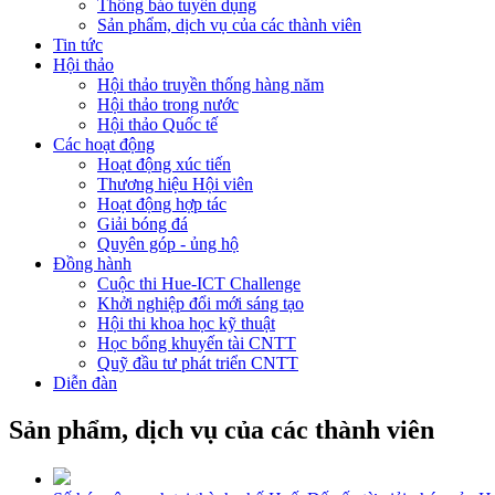
Thông báo tuyển dụng
Sản phẩm, dịch vụ của các thành viên
Tin tức
Hội thảo
Hội thảo truyền thống hàng năm
Hội thảo trong nước
Hội thảo Quốc tế
Các hoạt động
Hoạt động xúc tiến
Thương hiệu Hội viên
Hoạt động hợp tác
Giải bóng đá
Quyên góp - ủng hộ
Đồng hành
Cuộc thi Hue-ICT Challenge
Khởi nghiệp đổi mới sáng tạo
Hội thi khoa học kỹ thuật
Học bổng khuyến tài CNTT
Quỹ đầu tư phát triển CNTT
Diễn đàn
Sản phẩm, dịch vụ của các thành viên