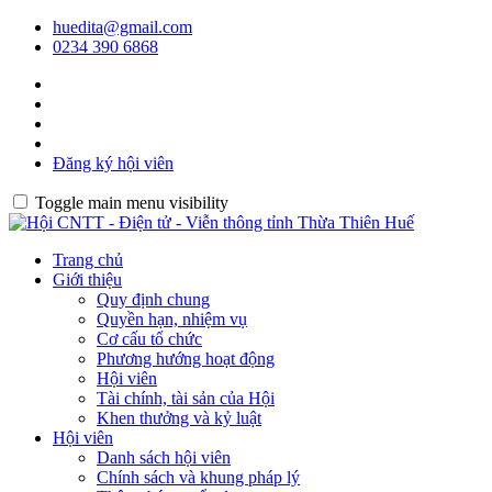
huedita@gmail.com
0234 390 6868
Đăng ký hội viên
Toggle main menu visibility
Trang chủ
Giới thiệu
Quy định chung
Quyền hạn, nhiệm vụ
Cơ cấu tổ chức
Phương hướng hoạt động
Hội viên
Tài chính, tài sản của Hội
Khen thưởng và kỷ luật
Hội viên
Danh sách hội viên
Chính sách và khung pháp lý