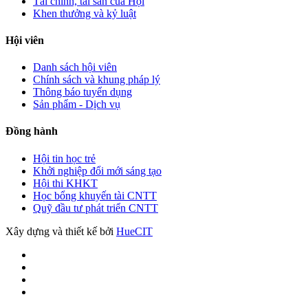
Tài chính, tài sản của Hội
Khen thưởng và kỷ luật
Hội viên
Danh sách hội viên
Chính sách và khung pháp lý
Thông báo tuyển dụng
Sản phẩm - Dịch vụ
Đồng hành
Hội tin học trẻ
Khởi nghiệp đổi mới sáng tạo
Hội thi KHKT
Học bổng khuyến tài CNTT
Quỹ đầu tư phát triển CNTT
Xây dựng và thiết kế bởi
HueCIT