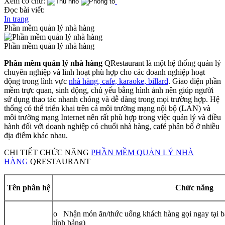
Xem cỡ chữ:
Đọc bài viết:
In trang
Phần mềm quản lý nhà hàng
Phần mềm quản lý nhà hàng
Phần mềm quản lý nhà hàng
QRestaurant là một hệ thống quản lý
chuyên nghiệp và linh hoạt phù hợp cho các doanh nghiệp hoạt
động trong lĩnh vực
nhà hàng, cafe, karaoke, billard
. Giao diện phần
mềm trực quan, sinh động, chủ yếu bằng hình ảnh nên giúp người
sử dụng thao tác nhanh chóng và dễ dàng trong mọi trường hợp. Hệ
thống có thể triển khai trên cả môi trường mạng nội bộ (LAN) và
môi trường mạng Internet nên rất phù hợp trong việc quản lý và điều
hành đối với doanh nghiệp có chuổi nhà hàng, café phân bố ở nhiều
địa điểm khác nhau.
CHI TIẾT CHỨC NĂNG
PHẦN MỀM QUẢN LÝ NHÀ
HÀNG
QRESTAURANT
Tên phân hệ
Chức năng
o Nhận món ăn/thức uống khách hàng gọi ngay tại b
tính bảng)