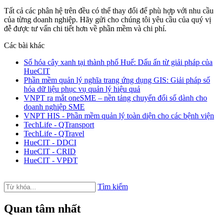
Tất cả các phân hệ trên đều có thể thay đổi để phù hợp với nhu cầu
của từng doanh nghiệp. Hãy gửi cho chúng tôi yêu cầu của quý vị
đễ được tư vấn chi tiết hơn về phần mềm và chi phí.
Các bài khác
Số hóa cây xanh tại thành phố Huế: Dấu ấn từ giải pháp của
HueCIT
Phần mềm quản lý nghĩa trang ứng dụng GIS: Giải pháp số
hóa dữ liệu phục vụ quản lý hiệu quả
VNPT ra mắt oneSME – nền tảng chuyển đổi số dành cho
doanh nghiệp SME
VNPT HIS - Phần mềm quản lý toàn diện cho các bệnh viện
TechLife - QTransport
TechLife - QTravel
HueCIT - DDCI
HueCIT - CRID
HueCIT - VPĐT
Tìm kiếm
Quan tâm nhất