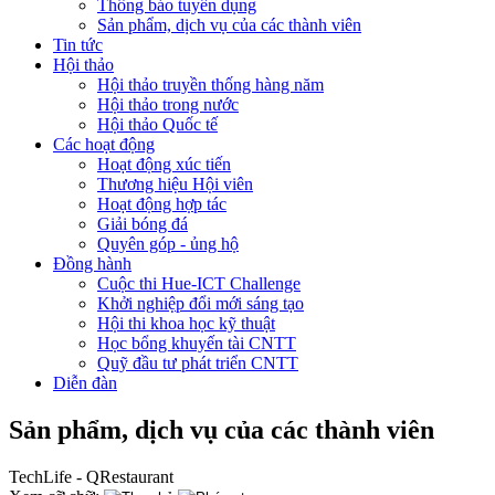
Thông báo tuyển dụng
Sản phẩm, dịch vụ của các thành viên
Tin tức
Hội thảo
Hội thảo truyền thống hàng năm
Hội thảo trong nước
Hội thảo Quốc tế
Các hoạt động
Hoạt động xúc tiến
Thương hiệu Hội viên
Hoạt động hợp tác
Giải bóng đá
Quyên góp - ủng hộ
Đồng hành
Cuộc thi Hue-ICT Challenge
Khởi nghiệp đổi mới sáng tạo
Hội thi khoa học kỹ thuật
Học bổng khuyến tài CNTT
Quỹ đầu tư phát triển CNTT
Diễn đàn
Sản phẩm, dịch vụ của các thành viên
TechLife - QRestaurant