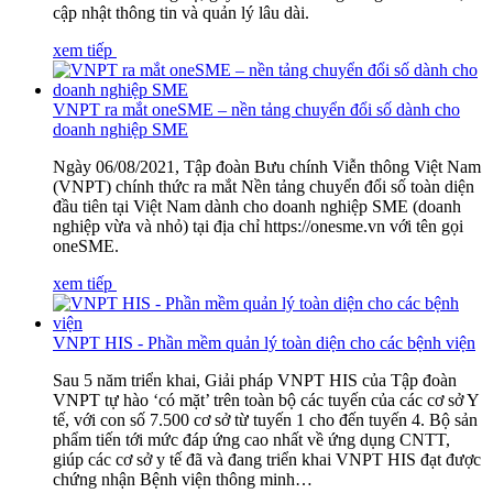
cập nhật thông tin và quản lý lâu dài.
xem tiếp
VNPT ra mắt oneSME – nền tảng chuyển đổi số dành cho
doanh nghiệp SME
Ngày 06/08/2021, Tập đoàn Bưu chính Viễn thông Việt Nam
(VNPT) chính thức ra mắt Nền tảng chuyển đổi số toàn diện
đầu tiên tại Việt Nam dành cho doanh nghiệp SME (doanh
nghiệp vừa và nhỏ) tại địa chỉ https://onesme.vn với tên gọi
oneSME.
xem tiếp
VNPT HIS - Phần mềm quản lý toàn diện cho các bệnh viện
Sau 5 năm triển khai, Giải pháp VNPT HIS của Tập đoàn
VNPT tự hào ‘có mặt’ trên toàn bộ các tuyến của các cơ sở Y
tế, với con số 7.500 cơ sở từ tuyến 1 cho đến tuyến 4. Bộ sản
phẩm tiến tới mức đáp ứng cao nhất về ứng dụng CNTT,
giúp các cơ sở y tế đã và đang triển khai VNPT HIS đạt được
chứng nhận Bệnh viện thông minh…