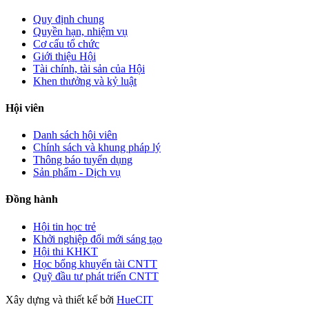
Quy định chung
Quyền hạn, nhiệm vụ
Cơ cấu tổ chức
Giới thiệu Hội
Tài chính, tài sản của Hội
Khen thưởng và kỷ luật
Hội viên
Danh sách hội viên
Chính sách và khung pháp lý
Thông báo tuyển dụng
Sản phẩm - Dịch vụ
Đồng hành
Hội tin học trẻ
Khởi nghiệp đổi mới sáng tạo
Hội thi KHKT
Học bổng khuyến tài CNTT
Quỹ đầu tư phát triển CNTT
Xây dựng và thiết kế bởi
HueCIT