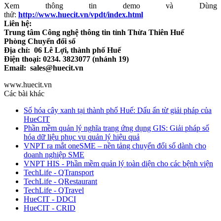
Xem thông tin demo và Dùng
thử:
http://www.huecit.vn/vpdt/index.html
Liên hệ:
Trung tâm Công nghệ thông tin tỉnh Thừa Thiên Huế
Phòng Chuyển đổi số
Địa chỉ: 06 Lê Lợi, thành phố Huế
Điện thoại: 0234. 3823077 (nhánh 19)
Email: sales@huecit.vn
www.huecit.vn
Các bài khác
Số hóa cây xanh tại thành phố Huế: Dấu ấn từ giải pháp của
HueCIT
Phần mềm quản lý nghĩa trang ứng dụng GIS: Giải pháp số
hóa dữ liệu phục vụ quản lý hiệu quả
VNPT ra mắt oneSME – nền tảng chuyển đổi số dành cho
doanh nghiệp SME
VNPT HIS - Phần mềm quản lý toàn diện cho các bệnh viện
TechLife - QTransport
TechLife - QRestaurant
TechLife - QTravel
HueCIT - DDCI
HueCIT - CRID