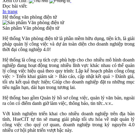
Xem cỡ chữ:
Đọc bài viết:
In trang
Hệ thống văn phòng điện tử
Sản phẩm Văn phòng điện tử
Hệ thống Văn phòng điện tử là phần mềm hữu dụng, tiện ích, là giải
pháp quản lý công việc và dự án toàn diện cho doanh nghiệp trong
thời đại công nghiệp 4.0!
Hệ thống là công cụ tích cực phù hợp cho cho nhiều mô hình doanh
nghiệp đang hoạt động trong nhiều lĩnh vực khác nhau có thể quản
lý công việc hiệu quả theo quy trình: Lập kế hoạch phân công công
việc > Triển khai giám sát > Báo cáo, cập nhật kết quả > Đánh giá,
tối ưu kết quả thực hiện; Giúp cho doanh nghiệp đặt ra những mục
tiêu ngắn hạn, dài hạn trong tương lai.
Hệ thống bao gồm Quản lý hồ sơ công việc, quản lý văn bản, ngoài
ra còn có điểm danh giờ làm việc, thông báo, tin tức..v.v..
Với kinh nghiệm triển khai cho nhiều doanh nghiệp trên địa bàn
tỉnh, HueCIT tự tin sẽ mang giải pháp tối ưu hóa về mặt quản lý
công việc cho quý cơ quan, doanh nghiệp trong kỷ nguyên 4.0
nhiều cơ hội phát triển vượt bậc này.