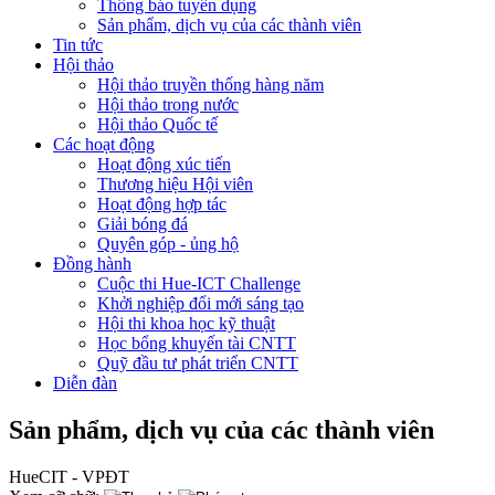
Thông báo tuyển dụng
Sản phẩm, dịch vụ của các thành viên
Tin tức
Hội thảo
Hội thảo truyền thống hàng năm
Hội thảo trong nước
Hội thảo Quốc tế
Các hoạt động
Hoạt động xúc tiến
Thương hiệu Hội viên
Hoạt động hợp tác
Giải bóng đá
Quyên góp - ủng hộ
Đồng hành
Cuộc thi Hue-ICT Challenge
Khởi nghiệp đổi mới sáng tạo
Hội thi khoa học kỹ thuật
Học bổng khuyến tài CNTT
Quỹ đầu tư phát triển CNTT
Diễn đàn
Sản phẩm, dịch vụ của các thành viên
HueCIT - VPĐT