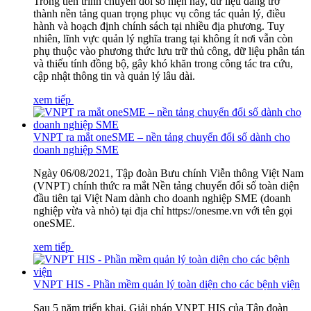
Trong tiến trình chuyển đổi số hiện nay, dữ liệu đang trở
thành nền tảng quan trọng phục vụ công tác quản lý, điều
hành và hoạch định chính sách tại nhiều địa phương. Tuy
nhiên, lĩnh vực quản lý nghĩa trang tại không ít nơi vẫn còn
phụ thuộc vào phương thức lưu trữ thủ công, dữ liệu phân tán
và thiếu tính đồng bộ, gây khó khăn trong công tác tra cứu,
cập nhật thông tin và quản lý lâu dài.
xem tiếp
VNPT ra mắt oneSME – nền tảng chuyển đổi số dành cho
doanh nghiệp SME
Ngày 06/08/2021, Tập đoàn Bưu chính Viễn thông Việt Nam
(VNPT) chính thức ra mắt Nền tảng chuyển đổi số toàn diện
đầu tiên tại Việt Nam dành cho doanh nghiệp SME (doanh
nghiệp vừa và nhỏ) tại địa chỉ https://onesme.vn với tên gọi
oneSME.
xem tiếp
VNPT HIS - Phần mềm quản lý toàn diện cho các bệnh viện
Sau 5 năm triển khai, Giải pháp VNPT HIS của Tập đoàn