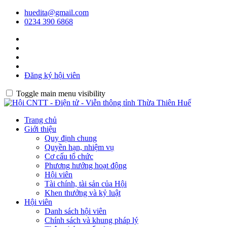
huedita@gmail.com
0234 390 6868
Đăng ký hội viên
Toggle main menu visibility
Trang chủ
Giới thiệu
Quy định chung
Quyền hạn, nhiệm vụ
Cơ cấu tổ chức
Phương hướng hoạt động
Hội viên
Tài chính, tài sản của Hội
Khen thưởng và kỷ luật
Hội viên
Danh sách hội viên
Chính sách và khung pháp lý