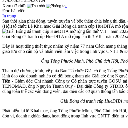
27/08/2022 5:49:28 CH
Xem cỡ chữ:
Đọc bài viết:
In trang
Sau thời gian phát động, tuyên truyền và bốc thăm chia bảng thi đấ
(Hội) tổ chức Lễ Khai mạc Giải Bóng đá tranh cúp HueDITA mở rộng
Giải Bóng đá tranh cúp HueDITA mở rộng lần thứ VII – năm 2022 sẽ 
Đây là hoạt động thiết thực nhằm kỷ niệm 77 năm Cách mạng tháng
giao lưu cho cán bộ và nhân viên làm việc trong lĩnh vực CNTT & ĐTV
Ông Tống Phước Minh, Phó Chủ tịch Hội, Phó 
Tham dự chương trình, về phía Ban Tổ chức Giải có ông Tống Phướ
lãnh đạo các doanh nghiệp có đội bóng tham gia Giải có: ông 
Tiên - Giám đốc Chi nhánh Công ty Cổ phần trực tuyến GOSU 
TENOMAD, ông Nguyễn Thanh Quý - Đại diện Công ty STDIO, ông 
cùng toàn thể các vận động viên, đại diện các cơ quan thông tấn báo 
Giải Bóng đá tranh cúp HueDITA mở 
Phát biểu tại lễ Khai mạc, ông Tống Phước Minh, Phó Chủ tịch Hội
đơn vị, doanh nghiệp đang hoạt động trong lĩnh vực CNTT, điện tử vi