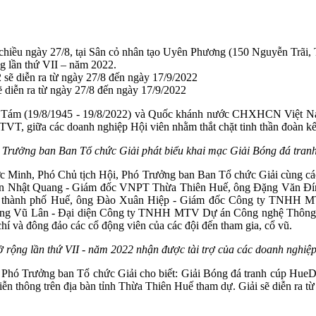
u, chiều ngày 27/8, tại Sân cỏ nhân tạo Uyên Phương (150 Nguyễn Trã
 lần thứ VII – năm 2022.
diễn ra từ ngày 27/8 đến ngày 17/9/2022
 Tám (19/8/1945 - 19/8/2022) và Quốc khánh nước CHXHCN Việt Nam (
T, giữa các doanh nghiệp Hội viên nhằm thắt chặt tinh thần đoàn kết,
Trưởng ban Ban Tổ chức Giải phát biểu khai mạc Giải Bóng đá tran
c Minh, Phó Chủ tịch Hội, Phó Trưởng ban Ban Tổ chức Giải cùng các
Nguyễn Nhật Quang - Giám đốc VNPT Thừa Thiên Huế, ông Đặng Văn
tại thành phố Huế, ông Đào Xuân Hiệp - Giám đốc Công ty TNHH
Vũ Lân - Đại diện Công ty TNHH MTV Dự án Công nghệ Thông tin V
chí và đông đảo các cổ động viên của các đội đến tham gia, cổ vũ.
rộng lần thứ VII - năm 2022 nhận được tài trợ của các doanh nghiệp
, Phó Trưởng ban Tổ chức Giải cho biết: Giải Bóng đá tranh cúp HueD
ễn thông trên địa bàn tỉnh Thừa Thiên Huế tham dự. Giải sẽ diễn ra t