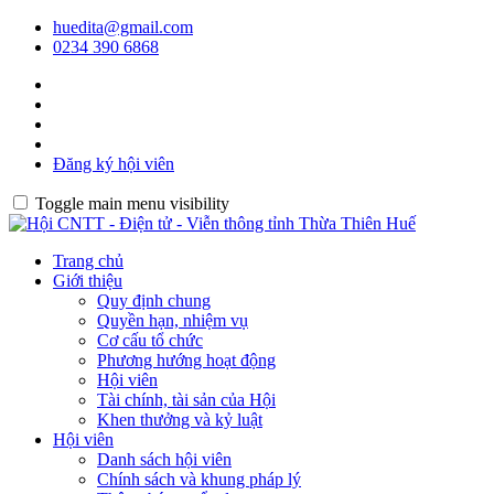
huedita@gmail.com
0234 390 6868
Đăng ký hội viên
Toggle main menu visibility
Trang chủ
Giới thiệu
Quy định chung
Quyền hạn, nhiệm vụ
Cơ cấu tổ chức
Phương hướng hoạt động
Hội viên
Tài chính, tài sản của Hội
Khen thưởng và kỷ luật
Hội viên
Danh sách hội viên
Chính sách và khung pháp lý