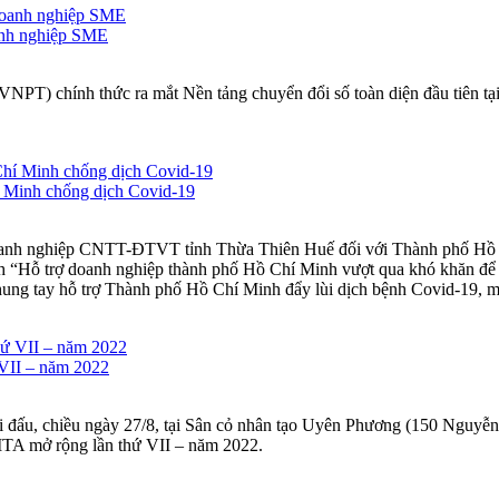
anh nghiệp SME
NPT) chính thức ra mắt Nền tảng chuyển đổi số toàn diện đầu tiên t
í Minh chống dịch Covid-19
doanh nghiệp CNTT-ĐTVT tỉnh Thừa Thiên Huế đối với Thành phố Hồ C
 “Hỗ trợ doanh nghiệp thành phố Hồ Chí Minh vượt qua khó khăn để p
hung tay hỗ trợ Thành phố Hồ Chí Minh đẩy lùi dịch bệnh Covid-19, ma
 VII – năm 2022
thi đấu, chiều ngày 27/8, tại Sân cỏ nhân tạo Uyên Phương (150 Nguyễ
ITA mở rộng lần thứ VII – năm 2022.