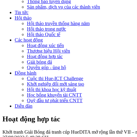
Thông báo tuyển dụng
Sản phẩm, dịch vụ của các thành viên
Tin tức
Hội thảo
Hội thảo truyền thống hàng năm
Hội thảo trong nước
Hội thảo Quốc tế
Các hoạt động
Hoạt động xúc tiến
Thương hiệu Hội viên
Hoạt động hợp tác
Giải bóng đá
Quyên góp - ủng hộ
Đồng hành
Cuộc thi Hue-ICT Challenge
Khởi nghiệp đổi mới sáng tạo
Hội thi khoa học kỹ thuật
Học bổng khuyến tài CNTT
Quỹ đầu tư phát triển CNTT
Diễn đàn
Hoạt động hợp tác
Khởi tranh Giải Bóng đá tranh cúp HueDITA mở rộng lần thứ VII –