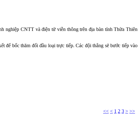
anh nghiệp CNTT và điện tử viễn thông trên địa bàn tỉnh Thừa Thiên
để bốc thăm đối đầu loại trực tiếp. Các đội thắng sẽ bước tiếp vào
<<
<
1
2
3
>
>>