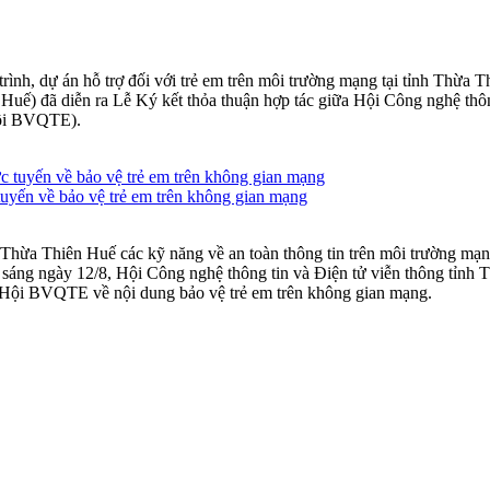
ình, dự án hỗ trợ đối với trẻ em trên môi trường mạng tại tỉnh Thừa T
 Huế) đã diễn ra Lễ Ký kết thỏa thuận hợp tác giữa Hội Công nghệ th
Hội BVQTE).
yến về bảo vệ trẻ em trên không gian mạng
h Thừa Thiên Huế các kỹ năng về an toàn thông tin trên môi trường mạn
sáng ngày 12/8, Hội Công nghệ thông tin và Điện tử viễn thông tỉn
ủa Hội BVQTE về nội dung bảo vệ trẻ em trên không gian mạng.