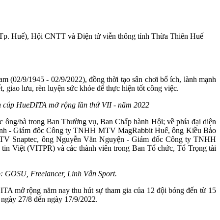
i, Tp. Huế), Hội CNTT và Điện tử viễn thông tỉnh Thừa Thiên Huế
02/9/1945 - 02/9/2022), đồng thời tạo sân chơi bổ ích, lành mạnh
 giao lưu, rèn luyện sức khỏe để thực hiện tốt công việc.
h cúp HueDITA mở rộng lần thứ VII - năm 2022
 ông/bà trong Ban Thường vụ, Ban Chấp hành Hội; về phía đại diện
 Đính - Giám đốc Công ty TNHH MTV MagRabbit Huế, ông Kiều Bảo
 MTV Snaptec, ông Nguyễn Văn Nguyện - Giám đốc Công ty TNHH
iệt (VITPR) và các thành viên trong Ban Tổ chức, Tổ Trọng tài
: GOSU, Freelancer, Linh Vân Sport.
ITA mở rộng năm nay thu hút sự tham gia của 12 đội bóng đến từ 15
ừ ngày 27/8 đến ngày 17/9/2022.