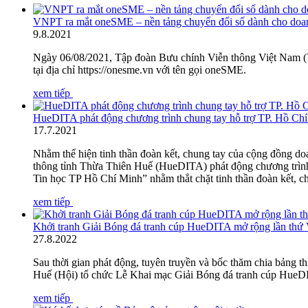
VNPT ra mắt oneSME – nền tảng chuyển đổi số dành cho do
9
.
8.2021
Ngày 06/08/2021, Tập đoàn Bưu chính Viễn thông Việt Nam (V
tại địa chỉ https://onesme.vn với tên gọi oneSME.
xem tiếp
HueDITA phát động chương trình chung tay hỗ trợ TP. Hồ Ch
17
.
7.2021
Nhằm thể hiện tinh thần đoàn kết, chung tay của cộng đồng 
thông tỉnh Thừa Thiên Huế (HueDITA) phát động chương trình
Tin học TP Hồ Chí Minh” nhằm thắt chặt tinh thần đoàn kết, c
xem tiếp
Khởi tranh Giải Bóng đá tranh cúp HueDITA mở rộng lần thứ
27
.
8.2022
Sau thời gian phát động, tuyên truyền và bốc thăm chia bảng 
Huế (Hội) tổ chức Lễ Khai mạc Giải Bóng đá tranh cúp HueD
xem tiếp