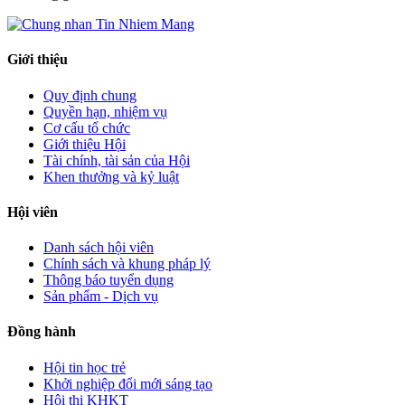
Giới thiệu
Quy định chung
Quyền hạn, nhiệm vụ
Cơ cấu tổ chức
Giới thiệu Hội
Tài chính, tài sản của Hội
Khen thưởng và kỷ luật
Hội viên
Danh sách hội viên
Chính sách và khung pháp lý
Thông báo tuyển dụng
Sản phẩm - Dịch vụ
Đồng hành
Hội tin học trẻ
Khởi nghiệp đổi mới sáng tạo
Hội thi KHKT