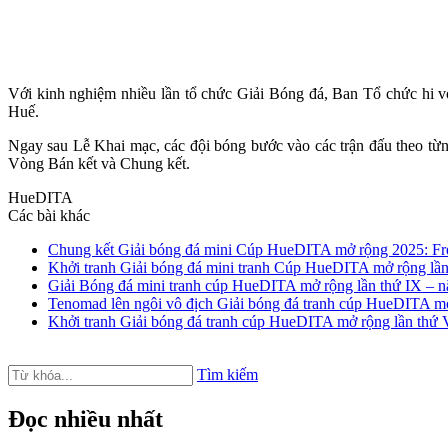
Với kinh nghiệm nhiều lần tổ chức Giải Bóng đá, Ban Tổ chức hi vọ
Huế.
Ngay sau Lễ Khai mạc, các đội bóng bước vào các trận đấu theo từn
Vòng Bán kết và Chung kết.
HueDITA
Các bài khác
Chung kết Giải bóng đá mini Cúp HueDITA mở rộng 2025: Fre
Khởi tranh Giải bóng đá mini tranh Cúp HueDITA mở rộng lầ
Giải Bóng đá mini tranh cúp HueDITA mở rộng lần thứ IX –
Tenomad lên ngôi vô địch Giải bóng đá tranh cúp HueDITA 
Khởi tranh Giải bóng đá tranh cúp HueDITA mở rộng lần thứ 
Tìm kiếm
Đọc nhiều nhất