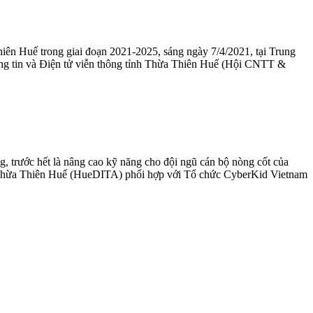
hiên Huế trong giai đoạn 2021-2025, sáng ngày 7/4/2021, tại Trung
ông tin và Điện tử viễn thông tỉnh Thừa Thiên Huế (Hội CNTT &
g, trước hết là nâng cao kỹ năng cho đội ngũ cán bộ nòng cốt của
h Thừa Thiên Huế (HueDITA) phối hợp với Tổ chức CyberKid Vietnam