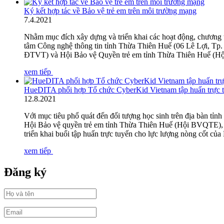
Ký kết hợp tác về Bảo vệ trẻ em trên môi trường mạng
7
.
4.2021
Nhằm mục đích xây dựng và triển khai các hoạt động, chương tr
tâm Công nghệ thông tin tỉnh Thừa Thiên Huế (06 Lê Lợi, Tp.
ĐTVT) và Hội Bảo vệ Quyền trẻ em tỉnh Thừa Thiên Huế (
xem tiếp
HueDITA phối hợp Tổ chức CyberKid Vietnam tập huấn trực tu
12
.
8.2021
Với mục tiêu phổ quát đến đối tượng học sinh trên địa bàn tỉn
Hội Bảo vệ quyền trẻ em tỉnh Thừa Thiên Huế (Hội BVQTE), 
triển khai buổi tập huấn trực tuyến cho lực lượng nòng cốt c
xem tiếp
Đăng ký