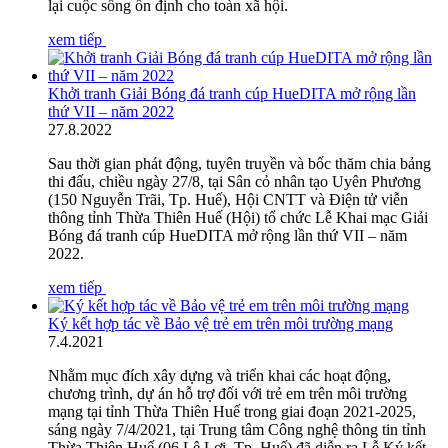
lại cuộc sống ổn định cho toàn xã hội.
xem tiếp
Khởi tranh Giải Bóng đá tranh cúp HueDITA mở rộng lần
thứ VII – năm 2022
27
.
8.2022
Sau thời gian phát động, tuyên truyền và bốc thăm chia bảng
thi đấu, chiều ngày 27/8, tại Sân cỏ nhân tạo Uyên Phương
(150 Nguyễn Trãi, Tp. Huế), Hội CNTT và Điện tử viễn
thông tỉnh Thừa Thiên Huế (Hội) tổ chức Lễ Khai mạc Giải
Bóng đá tranh cúp HueDITA mở rộng lần thứ VII – năm
2022.
xem tiếp
Ký kết hợp tác về Bảo vệ trẻ em trên môi trường mạng
7
.
4.2021
Nhằm mục đích xây dựng và triển khai các hoạt động,
chương trình, dự án hỗ trợ đối với trẻ em trên môi trường
mạng tại tỉnh Thừa Thiên Huế trong giai đoạn 2021-2025,
sáng ngày 7/4/2021, tại Trung tâm Công nghệ thông tin tỉnh
Thừa Thiên Huế (06 Lê Lợi, Tp. Huế) đã diễn ra Lễ Ký kết