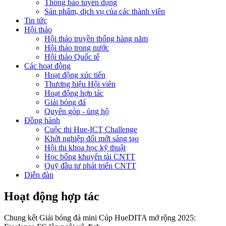
Thông báo tuyển dụng
Sản phẩm, dịch vụ của các thành viên
Tin tức
Hội thảo
Hội thảo truyền thống hàng năm
Hội thảo trong nước
Hội thảo Quốc tế
Các hoạt động
Hoạt động xúc tiến
Thương hiệu Hội viên
Hoạt động hợp tác
Giải bóng đá
Quyên góp - ủng hộ
Đồng hành
Cuộc thi Hue-ICT Challenge
Khởi nghiệp đổi mới sáng tạo
Hội thi khoa học kỹ thuật
Học bổng khuyến tài CNTT
Quỹ đầu tư phát triển CNTT
Diễn đàn
Hoạt động hợp tác
Chung kết Giải bóng đá mini Cúp HueDITA mở rộng 2025: