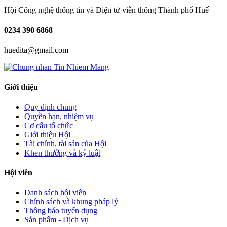
Hội Công nghệ thông tin và Điện tử viễn thông Thành phố Huế
0234
390 6868
huedita@gmail.com
Giới thiệu
Quy định chung
Quyền hạn, nhiệm vụ
Cơ cấu tổ chức
Giới thiệu Hội
Tài chính, tài sản của Hội
Khen thưởng và kỷ luật
Hội viên
Danh sách hội viên
Chính sách và khung pháp lý
Thông báo tuyển dụng
Sản phẩm - Dịch vụ