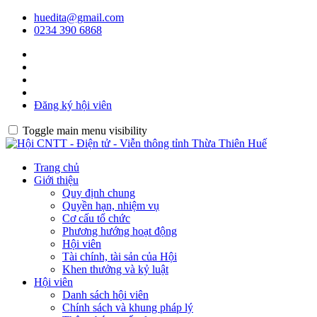
huedita@gmail.com
0234 390 6868
Đăng ký hội viên
Toggle main menu visibility
Trang chủ
Giới thiệu
Quy định chung
Quyền hạn, nhiệm vụ
Cơ cấu tổ chức
Phương hướng hoạt động
Hội viên
Tài chính, tài sản của Hội
Khen thưởng và kỷ luật
Hội viên
Danh sách hội viên
Chính sách và khung pháp lý