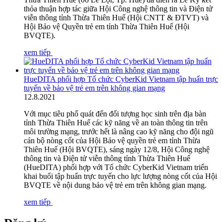
thỏa thuận hợp tác giữa Hội Công nghệ thông tin và Điện tử
viễn thông tỉnh Thừa Thiên Huế (Hội CNTT & ĐTVT) và
Hội Bảo vệ Quyền trẻ em tỉnh Thừa Thiên Huế (Hội
BVQTE).
xem tiếp
HueDITA phối hợp Tổ chức CyberKid Vietnam tập huấn trực
tuyến về bảo vệ trẻ em trên không gian mạng
12
.
8.2021
Với mục tiêu phổ quát đến đối tượng học sinh trên địa bàn
tỉnh Thừa Thiên Huế các kỹ năng về an toàn thông tin trên
môi trường mạng, trước hết là nâng cao kỹ năng cho đội ngũ
cán bộ nòng cốt của Hội Bảo vệ quyền trẻ em tỉnh Thừa
Thiên Huế (Hội BVQTE), sáng ngày 12/8, Hội Công nghệ
thông tin và Điện tử viễn thông tỉnh Thừa Thiên Huế
(HueDITA) phối hợp với Tổ chức CyberKid Vietnam triển
khai buổi tập huấn trực tuyến cho lực lượng nòng cốt của Hội
BVQTE về nội dung bảo vệ trẻ em trên không gian mạng.
xem tiếp