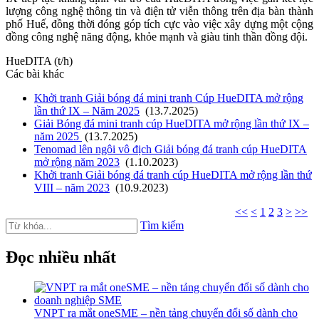
lượng công nghệ thông tin và điện tử viễn thông trên địa bàn thành
phố Huế, đồng thời đóng góp tích cực vào việc xây dựng một cộng
đồng công nghệ năng động, khỏe mạnh và giàu tinh thần đồng đội.
HueDITA (t/h)
Các bài khác
Khởi tranh Giải bóng đá mini tranh Cúp HueDITA mở rộng
lần thứ IX – Năm 2025
(13.7.2025)
Giải Bóng đá mini tranh cúp HueDITA mở rộng lần thứ IX –
năm 2025
(13.7.2025)
Tenomad lên ngôi vô địch Giải bóng đá tranh cúp HueDITA
mở rộng năm 2023
(1.10.2023)
Khởi tranh Giải bóng đá tranh cúp HueDITA mở rộng lần thứ
VIII – năm 2023
(10.9.2023)
<<
<
1
2
3
>
>>
Tìm kiếm
Đọc nhiều nhất
VNPT ra mắt oneSME – nền tảng chuyển đổi số dành cho