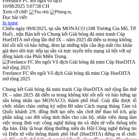
Freelance FC lên ngôi vô địch
10/08/2025 5:07:58 CH
Xem cỡ chữ:
Đọc bài viết:
In trang
Chiều ngày 09/8/2025, tại sân MONACO (188 Trương Gia Mô, TP.
Huế) , trận Bán kết và Chung kết Giải bóng đá mini tranh Cúp
HueDITA mở rộng lần thứ IX – năm 2025 đã diễn ra trong không
khí sôi nổi và hào hứng, đem lại những trận cầu đẹp mắt cho khán
giả theo dõi trực tiếp tại sân và trực tuyến trên mạng xã hội với sự
đồng hành của Phủi Miền Trung.
Freelance FC lên ngôi Vô địch Giải bóng đá mini Cúp HueDITA
mở rộng 2025
Chung kết Giải bóng đá mini tranh Cúp HueDITA mở rộng lần thứ
IX – năm 2025 đã diễn ra trong không khí sôi nổi và hào hứng tại
sân bóng nhân tạo MONACO, thành phố Huế. Giải đấu được tổ
chức nhằm chào mừng kỷ niệm 80 năm Cách mạng tháng Tám và
Quốc khánh 2/9, đồng thời tạo nên sân chơi thể thao bổ ích, góp
phần nâng cao đời sống tinh thần cho cán bộ, nhân viên đang làm
việc trong lĩnh vực công nghệ thông tin và điện tử viễn thông trên
địa bàn. Đây là hoạt động thường niên do Hội Công nghệ thông tin
và Điện tử viễn thông thành phố Huế (HueDITA) đứng ra tổ chức