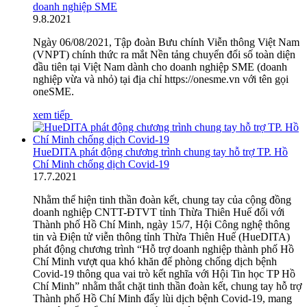
doanh nghiệp SME
9
.
8.2021
Ngày 06/08/2021, Tập đoàn Bưu chính Viễn thông Việt Nam
(VNPT) chính thức ra mắt Nền tảng chuyển đổi số toàn diện
đầu tiên tại Việt Nam dành cho doanh nghiệp SME (doanh
nghiệp vừa và nhỏ) tại địa chỉ https://onesme.vn với tên gọi
oneSME.
xem tiếp
HueDITA phát động chương trình chung tay hỗ trợ TP. Hồ
Chí Minh chống dịch Covid-19
17
.
7.2021
Nhằm thể hiện tinh thần đoàn kết, chung tay của cộng đồng
doanh nghiệp CNTT-ĐTVT tỉnh Thừa Thiên Huế đối với
Thành phố Hồ Chí Minh, ngày 15/7, Hội Công nghệ thông
tin và Điện tử viễn thông tỉnh Thừa Thiên Huế (HueDITA)
phát động chương trình “Hỗ trợ doanh nghiệp thành phố Hồ
Chí Minh vượt qua khó khăn để phòng chống dịch bệnh
Covid-19 thông qua vai trò kết nghĩa với Hội Tin học TP Hồ
Chí Minh” nhằm thắt chặt tinh thần đoàn kết, chung tay hỗ trợ
Thành phố Hồ Chí Minh đẩy lùi dịch bệnh Covid-19, mang