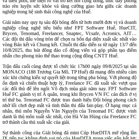
và điều phối, thể hiện rõ vai trò kết nối cộng đồng, thúc đẩy phong
trào rèn luyện sức khỏe và tăng cường giao lưu giữa các doanh
nghiệp trong hệ sinh thái công nghệ của Huế.
Giải năm nay quy tụ sáu đội bóng đến từ hơn mười đơn vị và doanh
nghiệp công nghệ tiêu biểu như FPT Software Huế, HueCIT,
Brycen, Tenomad, Freelancer, Snaptec, Vi:safe, Acronics, AIT…
Các đội thi đấu vòng tròn để chọn ra bốn đại diện xuất sắc nhất vào
vòng Bán kết và Chung kết. Chuỗi thi đấu diễn ra từ ngày 13/7 đến
10/8/2025, thu hút đông đảo cổ động viên và góp phần tạo điểm
nhấn cho phong trào thể thao trong cộng đồng CNTT Huế.
Trận đấu cuối cùng được tổ chức lúc 17h00 ngày 09/8/2025 tại sân
MONACO (188 Trương Gia Mô, TP Huế) đã mang đến nhiều cảm
xúc khi chứng kiến sự quyết liệt trong từng pha bóng. Với phong độ
ổn định và chiến thuật hợp lý, Freelance FC đã xuất sắc vượt qua
các đối thủ để lên ngôi Vô địch mùa giải năm nay. FPT Software
Huế FC giành vị trí Á quân, trong khi Brycen VN FC cán đích ở vị
trí thứ ba. Tenomad FC được trao danh hiệu Đội bóng phong cách
nhờ lối chơi đẹp mắt và tinh thần thi đấu fair-play. Ở hạng mục cá
nhân, thủ môn Nguyễn Văn Nguyện của Tenomad FC được vinh
danh là thủ môn xuất sắc nhất, còn Hà Văn Hùng của Freelance FC
trở thành cầu thủ xuất sắc của giải.
Sự thành công của Giải bóng đá mini Cúp HueDITA mở rộng lần
IX tiếp tục khẳng định vai trò của HueDITA trong việc gắn kết lực