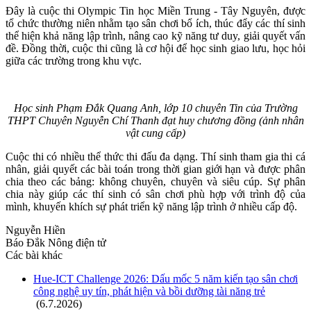
Đây là cuộc thi Olympic Tin học Miền Trung - Tây Nguyên, được
tổ chức thường niên nhằm tạo sân chơi bổ ích, thúc đẩy các thí sinh
thể hiện khả năng lập trình, nâng cao kỹ năng tư duy, giải quyết vấn
đề. Đồng thời, cuộc thi cũng là cơ hội để học sinh giao lưu, học hỏi
giữa các trường trong khu vực.
Học sinh Phạm Đắk Quang Anh, lớp 10 chuyên Tin của Trường
THPT Chuyên Nguyễn Chí Thanh đạt huy chương đồng (ảnh nhân
vật cung cấp)
Cuộc thi có nhiều thể thức thi đấu đa dạng. Thí sinh tham gia thi cá
nhân, giải quyết các bài toán trong thời gian giới hạn và được phân
chia theo các bảng: không chuyên, chuyên và siêu cúp. Sự phân
chia này giúp các thí sinh có sân chơi phù hợp với trình độ của
mình, khuyến khích sự phát triển kỹ năng lập trình ở nhiều cấp độ.
Nguyễn Hiền
Báo Đắk Nông điện tử
Các bài khác
Hue-ICT Challenge 2026: Dấu mốc 5 năm kiến tạo sân chơi
công nghệ uy tín, phát hiện và bồi dưỡng tài năng trẻ
(6.7.2026)