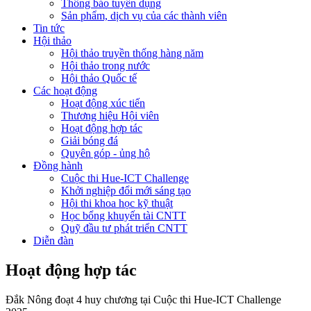
Thông báo tuyển dụng
Sản phẩm, dịch vụ của các thành viên
Tin tức
Hội thảo
Hội thảo truyền thống hàng năm
Hội thảo trong nước
Hội thảo Quốc tế
Các hoạt động
Hoạt động xúc tiến
Thương hiệu Hội viên
Hoạt động hợp tác
Giải bóng đá
Quyên góp - ủng hộ
Đồng hành
Cuộc thi Hue-ICT Challenge
Khởi nghiệp đổi mới sáng tạo
Hội thi khoa học kỹ thuật
Học bổng khuyến tài CNTT
Quỹ đầu tư phát triển CNTT
Diễn đàn
Hoạt động hợp tác
Đắk Nông đoạt 4 huy chương tại Cuộc thi Hue-ICT Challenge