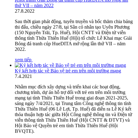
thứ VII – năm 2022
27
.
8.2022
Sau thời gian phát động, tuyên truyền và bốc thăm chia bảng
thi đấu, chiều ngày 27/8, tại Sân cỏ nhân tạo Uyên Phương
(150 Nguyễn Trãi, Tp. Huế), Hội CNTT và Điện tử viễn
thông tỉnh Thừa Thiên Huế (Hội) tổ chức Lễ Khai mạc Giải
Bóng đá tranh cúp HueDITA mở rộng lần thứ VII – năm
2022.
xem tiếp
Ký kết hợp tác về Bảo vệ trẻ em trên môi trường mạng
7
.
4.2021
Nhằm mục đích xây dựng và triển khai các hoạt động,
chương trình, dự án hỗ trợ đối với trẻ em trên môi trường
mạng tại tỉnh Thừa Thiên Huế trong giai đoạn 2021-2025,
sáng ngày 7/4/2021, tại Trung tâm Công nghệ thông tin tỉnh
Thừa Thiên Huế (06 Lê Lợi, Tp. Huế) đã diễn ra Lễ Ký kết
thỏa thuận hợp tác giữa Hội Công nghệ thông tin và Điện tử
viễn thông tỉnh Thừa Thiên Huế (Hội CNTT & ĐTVT) và
Hội Bảo vệ Quyền trẻ em tỉnh Thừa Thiên Huế (Hội
BVQTE).