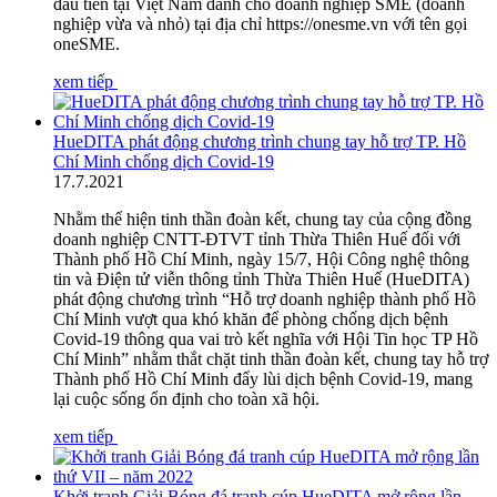
đầu tiên tại Việt Nam dành cho doanh nghiệp SME (doanh
nghiệp vừa và nhỏ) tại địa chỉ https://onesme.vn với tên gọi
oneSME.
xem tiếp
HueDITA phát động chương trình chung tay hỗ trợ TP. Hồ
Chí Minh chống dịch Covid-19
17
.
7.2021
Nhằm thể hiện tinh thần đoàn kết, chung tay của cộng đồng
doanh nghiệp CNTT-ĐTVT tỉnh Thừa Thiên Huế đối với
Thành phố Hồ Chí Minh, ngày 15/7, Hội Công nghệ thông
tin và Điện tử viễn thông tỉnh Thừa Thiên Huế (HueDITA)
phát động chương trình “Hỗ trợ doanh nghiệp thành phố Hồ
Chí Minh vượt qua khó khăn để phòng chống dịch bệnh
Covid-19 thông qua vai trò kết nghĩa với Hội Tin học TP Hồ
Chí Minh” nhằm thắt chặt tinh thần đoàn kết, chung tay hỗ trợ
Thành phố Hồ Chí Minh đẩy lùi dịch bệnh Covid-19, mang
lại cuộc sống ổn định cho toàn xã hội.
xem tiếp
Khởi tranh Giải Bóng đá tranh cúp HueDITA mở rộng lần