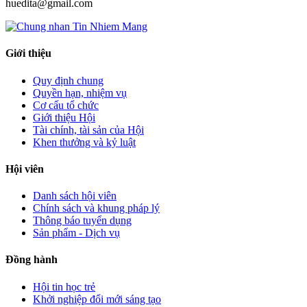
huedita@gmail.com
Giới thiệu
Quy định chung
Quyền hạn, nhiệm vụ
Cơ cấu tổ chức
Giới thiệu Hội
Tài chính, tài sản của Hội
Khen thưởng và kỷ luật
Hội viên
Danh sách hội viên
Chính sách và khung pháp lý
Thông báo tuyển dụng
Sản phẩm - Dịch vụ
Đồng hành
Hội tin học trẻ
Khởi nghiệp đổi mới sáng tạo