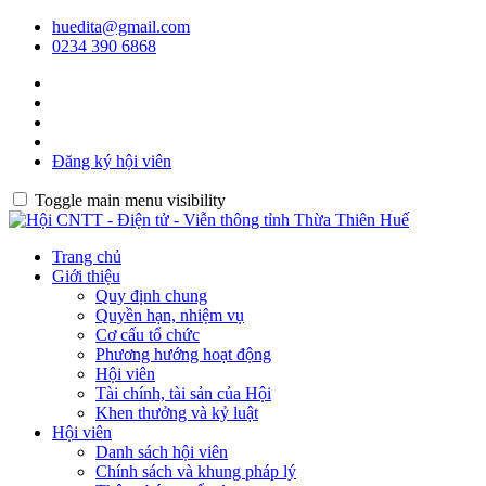
huedita@gmail.com
0234 390 6868
Đăng ký hội viên
Toggle main menu visibility
Trang chủ
Giới thiệu
Quy định chung
Quyền hạn, nhiệm vụ
Cơ cấu tổ chức
Phương hướng hoạt động
Hội viên
Tài chính, tài sản của Hội
Khen thưởng và kỷ luật
Hội viên
Danh sách hội viên
Chính sách và khung pháp lý