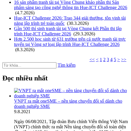
16 sản phẩm tranh tài tại Vòng Chung khảo phần thi Sản
phẩm sáng tạo công nghệ thông tin Hue-ICT Challenge 2026
(4.7.2026)
Hue-ICT Challenge 2026: Trao 344 giải thưởng, tôn vinh tài
năng lập trình trẻ toàn quốc
(30.3.2026)
Gần 500 thí sinh tranh tài tại Vòng Chung kết Phần thi lập
trình Hue-ICT Challenge 2026
(29.3.2026)
Hơn 2.500 học sinh từ 631 trường trên cả nước tranh tài trực
tuyến tại Vòng sơ loại lập trình Hue-ICT Challenge 2026
(8.3.2026)
<<
<
1
2
3
4
5
>
>>
Tìm kiếm
Đọc nhiều nhất
VNPT ra mắt oneSME – nền tảng chuyển đổi số dành cho
doanh nghiệp SME
9
.
8.2021
Ngày 06/08/2021, Tập đoàn Bưu chính Viễn thông Việt Nam
(VNPT) chính thức ra mắt Nền tảng chuyển đổi số toàn diện