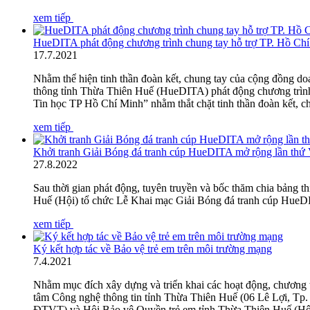
xem tiếp
HueDITA phát động chương trình chung tay hỗ trợ TP. Hồ Ch
17
.
7.2021
Nhằm thể hiện tinh thần đoàn kết, chung tay của cộng đồng 
thông tỉnh Thừa Thiên Huế (HueDITA) phát động chương trình
Tin học TP Hồ Chí Minh” nhằm thắt chặt tinh thần đoàn kết, c
xem tiếp
Khởi tranh Giải Bóng đá tranh cúp HueDITA mở rộng lần thứ
27
.
8.2022
Sau thời gian phát động, tuyên truyền và bốc thăm chia bảng 
Huế (Hội) tổ chức Lễ Khai mạc Giải Bóng đá tranh cúp HueD
xem tiếp
Ký kết hợp tác về Bảo vệ trẻ em trên môi trường mạng
7
.
4.2021
Nhằm mục đích xây dựng và triển khai các hoạt động, chương tr
tâm Công nghệ thông tin tỉnh Thừa Thiên Huế (06 Lê Lợi, Tp.
ĐTVT) và Hội Bảo vệ Quyền trẻ em tỉnh Thừa Thiên Huế (