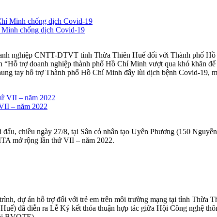
í Minh chống dịch Covid-19
doanh nghiệp CNTT-ĐTVT tỉnh Thừa Thiên Huế đối với Thành phố Hồ C
 “Hỗ trợ doanh nghiệp thành phố Hồ Chí Minh vượt qua khó khăn để p
hung tay hỗ trợ Thành phố Hồ Chí Minh đẩy lùi dịch bệnh Covid-19, ma
 VII – năm 2022
thi đấu, chiều ngày 27/8, tại Sân cỏ nhân tạo Uyên Phương (150 Nguyễ
ITA mở rộng lần thứ VII – năm 2022.
ình, dự án hỗ trợ đối với trẻ em trên môi trường mạng tại tỉnh Thừa T
 Huế) đã diễn ra Lễ Ký kết thỏa thuận hợp tác giữa Hội Công nghệ th
Hội BVQTE).