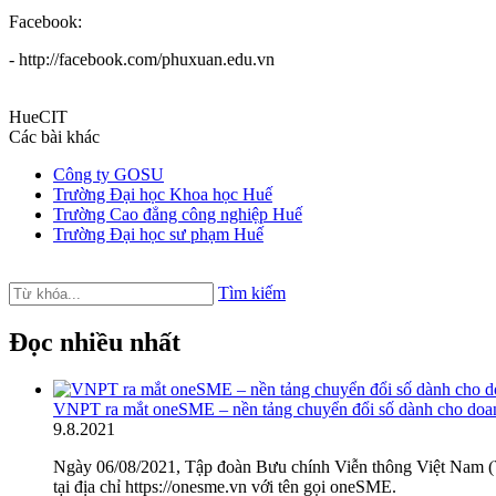
Facebook:
- http://facebook.com/phuxuan.edu.vn
HueCIT
Các bài khác
Công ty GOSU
Trường Đại học Khoa học Huế
Trường Cao đẳng công nghiệp Huế
Trường Đại học sư phạm Huế
Tìm kiếm
Đọc nhiều nhất
VNPT ra mắt oneSME – nền tảng chuyển đổi số dành cho do
9
.
8.2021
Ngày 06/08/2021, Tập đoàn Bưu chính Viễn thông Việt Nam (V
tại địa chỉ https://onesme.vn với tên gọi oneSME.