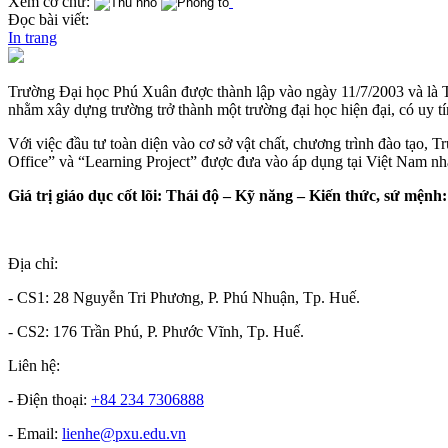
Xem cỡ chữ:
Đọc bài viết:
In trang
Trường Đại học Phú Xuân được thành lập vào ngày 11/7/2003 và là T
nhằm xây dựng trường trở thành một trường đại học hiện đại, có uy tí
Với việc đầu tư toàn diện vào cơ sở vật chất, chương trình đào tạo, 
Office” và “Learning Project” được đưa vào áp dụng tại Việt Nam nh
Giá trị giáo dục cốt lõi: Thái độ – Kỹ năng – Kiến thức, sứ mệnh:
Địa chỉ:
- CS1: 28 Nguyễn Tri Phương, P. Phú Nhuận, Tp. Huế.
- CS2: 176 Trần Phú, P. Phước Vĩnh, Tp. Huế.
Liên hệ:
- Điện thoại:
+84 234 7306888
- Email:
lienhe@pxu.edu.vn