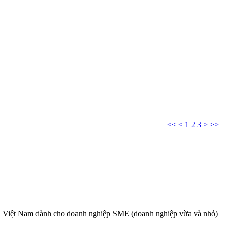
<<
<
1
2
3
>
>>
ại Việt Nam dành cho doanh nghiệp SME (doanh nghiệp vừa và nhỏ)