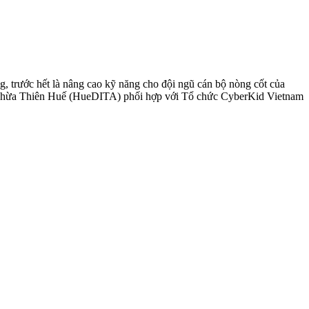
g, trước hết là nâng cao kỹ năng cho đội ngũ cán bộ nòng cốt của
h Thừa Thiên Huế (HueDITA) phối hợp với Tổ chức CyberKid Vietnam