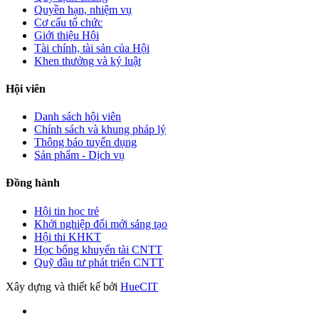
Quyền hạn, nhiệm vụ
Cơ cấu tổ chức
Giới thiệu Hội
Tài chính, tài sản của Hội
Khen thưởng và kỷ luật
Hội viên
Danh sách hội viên
Chính sách và khung pháp lý
Thông báo tuyển dụng
Sản phẩm - Dịch vụ
Đồng hành
Hội tin học trẻ
Khởi nghiệp đổi mới sáng tạo
Hội thi KHKT
Học bổng khuyến tài CNTT
Quỹ đầu tư phát triển CNTT
Xây dựng và thiết kế bởi
HueCIT