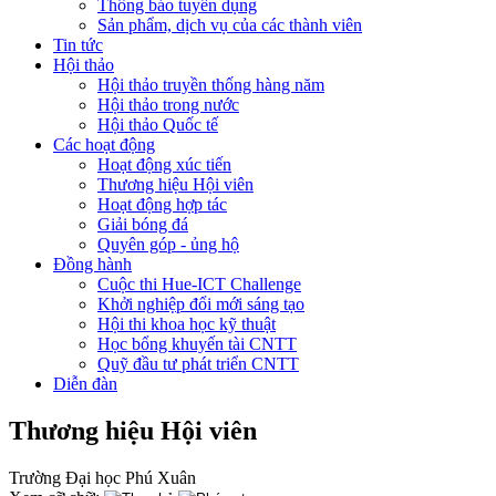
Thông báo tuyển dụng
Sản phẩm, dịch vụ của các thành viên
Tin tức
Hội thảo
Hội thảo truyền thống hàng năm
Hội thảo trong nước
Hội thảo Quốc tế
Các hoạt động
Hoạt động xúc tiến
Thương hiệu Hội viên
Hoạt động hợp tác
Giải bóng đá
Quyên góp - ủng hộ
Đồng hành
Cuộc thi Hue-ICT Challenge
Khởi nghiệp đổi mới sáng tạo
Hội thi khoa học kỹ thuật
Học bổng khuyến tài CNTT
Quỹ đầu tư phát triển CNTT
Diễn đàn
Thương hiệu Hội viên
Trường Đại học Phú Xuân