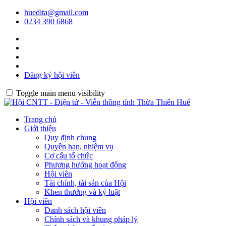
huedita@gmail.com
0234 390 6868
Đăng ký hội viên
Toggle main menu visibility
Trang chủ
Giới thiệu
Quy định chung
Quyền hạn, nhiệm vụ
Cơ cấu tổ chức
Phương hướng hoạt động
Hội viên
Tài chính, tài sản của Hội
Khen thưởng và kỷ luật
Hội viên
Danh sách hội viên
Chính sách và khung pháp lý