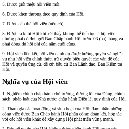
5. Được giới thiệu hội viên mới.
6. Được khen thưởng theo quy định của Hội.
7. Được cấp thẻ hội viên (nếu có).
8. Được ra khỏi Hội khi xét thấy không thể tiếp tục là hội viên
nhưng phải có đơn gửi Ban Chấp hành Hội trước 03 (ba) tháng và
phải đóng đủ hội phí của năm cuối cùng.
9. Hội viên liên kết, hội viên danh dự được hưởng quyền và nghĩa
vụ như hội viên chính thức, trừ quyền biểu quyết các vấn đề của
Hội và quyền ứng cử, đề cử, bầu cử Ban Lãnh đạo, Ban Kiểm tra
Hội.
Nghĩa vụ của Hội viên
1. Nghiêm chỉnh chấp hành chủ trương, đường lối của Đảng, chính
sách, pháp luật của Nhà nước; chấp hành Điều lệ, quy định của Hội.
2. Tham gia các hoạt động và sinh hoạt của Hội; đảm nhận những
công việc được Ban Chấp hành Hội phân công; đoàn kết, hợp tác
với các hội viên khác để xây dựng Hội phát triển vững mạnh.
3. Bảo vệ uy tín của Hội, không được nhân danh Hội trong các