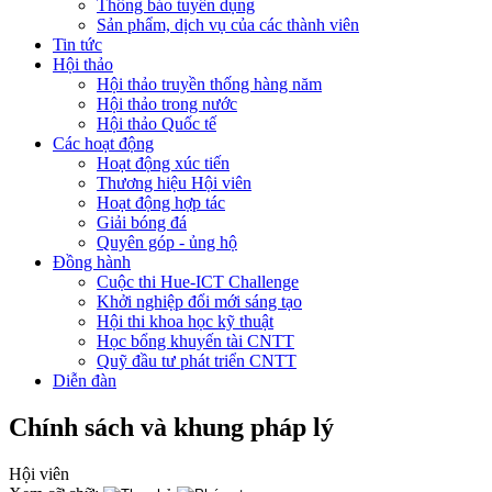
Thông báo tuyển dụng
Sản phẩm, dịch vụ của các thành viên
Tin tức
Hội thảo
Hội thảo truyền thống hàng năm
Hội thảo trong nước
Hội thảo Quốc tế
Các hoạt động
Hoạt động xúc tiến
Thương hiệu Hội viên
Hoạt động hợp tác
Giải bóng đá
Quyên góp - ủng hộ
Đồng hành
Cuộc thi Hue-ICT Challenge
Khởi nghiệp đổi mới sáng tạo
Hội thi khoa học kỹ thuật
Học bổng khuyến tài CNTT
Quỹ đầu tư phát triển CNTT
Diễn đàn
Chính sách và khung pháp lý
Hội viên