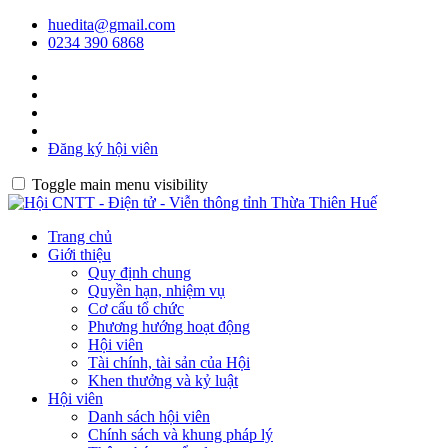
huedita@gmail.com
0234 390 6868
Đăng ký hội viên
Toggle main menu visibility
Trang chủ
Giới thiệu
Quy định chung
Quyền hạn, nhiệm vụ
Cơ cấu tổ chức
Phương hướng hoạt động
Hội viên
Tài chính, tài sản của Hội
Khen thưởng và kỷ luật
Hội viên
Danh sách hội viên
Chính sách và khung pháp lý