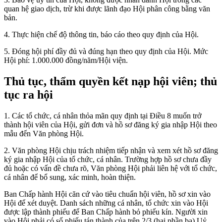
quan hệ giao dịch, trừ khi được lãnh đạo Hội phân công bằng văn
bản.
4. Thực hiện chế độ thông tin, báo cáo theo quy định của Hội.
5. Đóng hội phí đầy đủ và đúng hạn theo quy định của Hội. Mức
Hội phí: 1.000.000 đồng/năm/Hội viện.
Thủ tục, thẩm quyền kết nạp hội viên; thủ
tục ra hội
1. Các tổ chức, cá nhân thỏa mãn quy định tại Điều 8 muốn trở
thành hội viên của Hội, gửi đơn và hồ sơ đăng ký gia nhập Hội theo
mẫu đến Văn phòng Hội.
2. Văn phòng Hội chịu trách nhiệm tiếp nhận và xem xét hồ sơ đăng
ký gia nhập Hội của tổ chức, cá nhân. Trường hợp hồ sơ chưa đầy
đủ hoặc có vấn đề chưa rõ, Văn phòng Hội phải liên hệ với tổ chức,
cá nhân để bổ sung, xác minh, hoàn thiện.
Ban Chấp hành Hội căn cứ vào tiêu chuẩn hội viên, hồ sơ xin vào
Hội để xét duyệt. Danh sách những cá nhân, tổ chức xin vào Hội
được lập thành phiếu để Ban Chấp hành bỏ phiếu kín. Người xin
vào Hội phải có số phiếu tán thành của trên 2/3 (hai phần ba) Uỷ