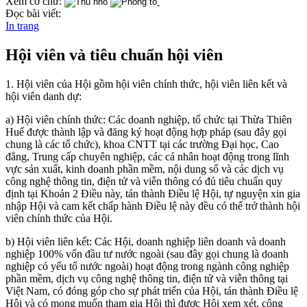
Xem cỡ chữ:
Đọc bài viết:
In trang
Hội viên và tiêu chuẩn hội viên
1. Hội viên của Hội gồm hội viên chính thức, hội viên liên kết và
hội viên danh dự:
a) Hội viên chính thức: Các doanh nghiệp, tổ chức tại Thừa Thiên
Huế được thành lập và đăng ký hoạt động hợp pháp (sau đây gọi
chung là các tổ chức), khoa CNTT tại các trường Đại học, Cao
đẳng, Trung cấp chuyên nghiệp, các cá nhân hoạt động trong lĩnh
vực sản xuất, kinh doanh phần mềm, nội dung số và các dịch vụ
công nghệ thông tin, điện tử và viễn thông có đủ tiêu chuẩn quy
định tại Khoản 2 Điều này, tán thành Điều lệ Hội, tự nguyện xin gia
nhập Hội và cam kết chấp hành Điều lệ này đều có thể trở thành hội
viên chính thức của Hội.
b) Hội viên liên kết: Các Hội, doanh nghiệp liên doanh và doanh
nghiệp 100% vốn đầu tư nước ngoài (sau đây gọi chung là doanh
nghiệp có yếu tố nước ngoài) hoạt động trong ngành công nghiệp
phần mềm, dịch vụ công nghệ thông tin, điện tử và viễn thông tại
Việt Nam, có đóng góp cho sự phát triển của Hội, tán thành Điều lệ
Hội và có mong muốn tham gia Hội thì được Hội xem xét, công