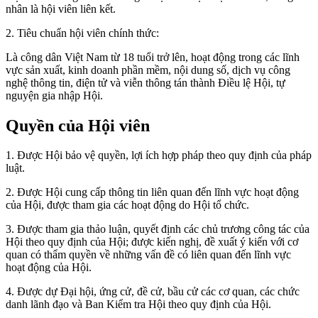
nhân là hội viên liên kết.
2. Tiêu chuẩn hội viên chính thức:
Là công dân Việt Nam từ 18 tuổi trở lên, hoạt động trong các lĩnh
vực sản xuất, kinh doanh phần mềm, nội dung số, dịch vụ công
nghệ thông tin, điện tử và viễn thông tán thành Điều lệ Hội, tự
nguyện gia nhập Hội.
Quyền của Hội viên
1. Được Hội bảo vệ quyền, lợi ích hợp pháp theo quy định của pháp
luật.
2. Được Hội cung cấp thông tin liên quan đến lĩnh vực hoạt động
của Hội, được tham gia các hoạt động do Hội tổ chức.
3. Được tham gia thảo luận, quyết định các chủ trương công tác của
Hội theo quy định của Hội; được kiến nghị, đề xuất ý kiến với cơ
quan có thẩm quyền về những vấn đề có liên quan đến lĩnh vực
hoạt động của Hội.
4. Được dự Đại hội, ứng cử, đề cử, bầu cử các cơ quan, các chức
danh lãnh đạo và Ban Kiểm tra Hội theo quy định của Hội.